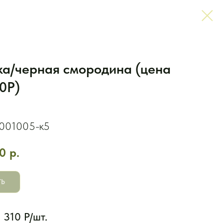
ка/черная смородина (цена
10Р)
001005-к5
0
р.
ТЬ
 310 Р/шт.