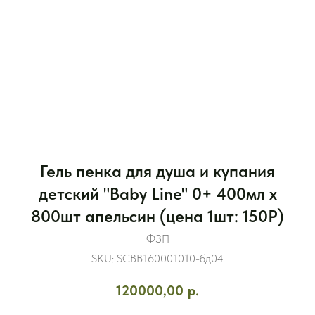
Гель пенка для душа и купания
детский "Baby Line" 0+ 400мл x
800шт апельсин (цена 1шт: 150Р)
ФЗП
SKU:
SCBB160001010-бд04
120000,00
р.