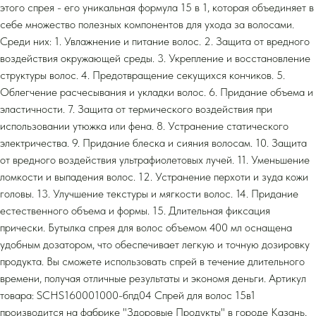
этого спрея - его уникальная формула 15 в 1, которая объединяет в
себе множество полезных компонентов для ухода за волосами.
Среди них: 1. Увлажнение и питание волос. 2. Защита от вредного
воздействия окружающей среды. 3. Укрепление и восстановление
структуры волос. 4. Предотвращение секущихся кончиков. 5.
Облегчение расчесывания и укладки волос. 6. Придание объема и
эластичности. 7. Защита от термического воздействия при
использовании утюжка или фена. 8. Устранение статического
электричества. 9. Придание блеска и сияния волосам. 10. Защита
от вредного воздействия ультрафиолетовых лучей. 11. Уменьшение
ломкости и выпадения волос. 12. Устранение перхоти и зуда кожи
головы. 13. Улучшение текстуры и мягкости волос. 14. Придание
естественного объема и формы. 15. Длительная фиксация
прически. Бутылка спрея для волос объемом 400 мл оснащена
удобным дозатором, что обеспечивает легкую и точную дозировку
продукта. Вы сможете использовать спрей в течение длительного
времени, получая отличные результаты и экономя деньги. Артикул
товара: SCHS160001000-бпд04 Спрей для волос 15в1
производится на фабрике "Здоровые Продукты" в городе Казань,